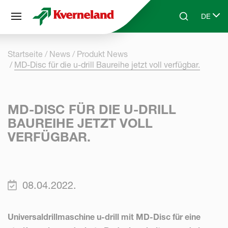
Cookie-Einstellungen
DE
Skip to main content
Search
Select 
Startseite
News
Produkt News
MD-Disc für die u-drill Baureihe jetzt voll verfügbar.
MD-DISC FÜR DIE U-DRILL
BAUREIHE JETZT VOLL
VERFÜGBAR.
08.04.2022.
Universaldrillmaschine u-drill mit MD-Disc für eine