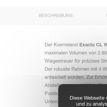
BESCHREIBUNG
Der Kverneland
Exacta CL 
maximalen Volumen von 2.800
Wiegestreuer für präzises S
Der robuste Rahmen mit 4 Wie
entwickelt worden. Zur Erhöh
Abstellrahmen erhältlich. Di
Positionierungssystems an,
Diese Webseite 
Unterdosierung zu optimiere
und zu analy