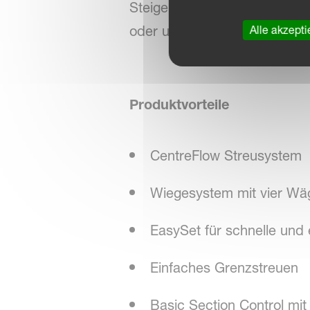
Steigerung des Ertrags. Die
oder unregelmäßig geformten 
Alle akzepti
Produktvorteile
CentreFlow Streusystem
Wiegesystem mit vier Wäg
EasySet für schnelle und 
Einfaches Grenzstreuen
Basic Section Control mit 4