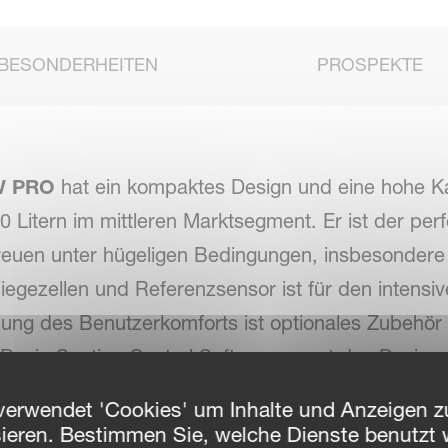
BESONDERHEITEN
PROSPEKTE
W PRO
hat ein kompaktes Design und eine hohe Ka
 Litern im mittleren Marktsegment. Er ist der pe
treuen unter hügeligen Bedingungen, insbesondere
gezellen und Referenzsensor ist für den intensiv
ung des Benutzerkomforts ist optionales Zubehör wi
e Basic Section Control Software passt das Dosier
 um die Überlappung und Abdeckung mit einem Mi
verwendet 'Cookies' um Inhalte und Anzeigen zu
n. Dies führt zu einer Reduzierung des Düngerverb
sieren. Bestimmen Sie, welche Dienste benutzt 