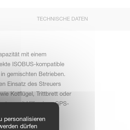
TECHNISCHE DATEN
pazität mit einem
rfekte ISOBUS-kompatible
 in gemischten Betrieben.
en Einsatz des Streuers
e Kotflügel, Trittbrett oder
system mit Hilfe eines GPS-
nimum an Über- und
 personalisieren
rauchs und zu einer
werden dürfen