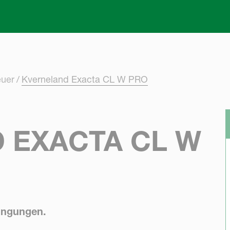
Skip to main content
euer
Kverneland Exacta CL W PRO
 EXACTA CL W
ingungen.