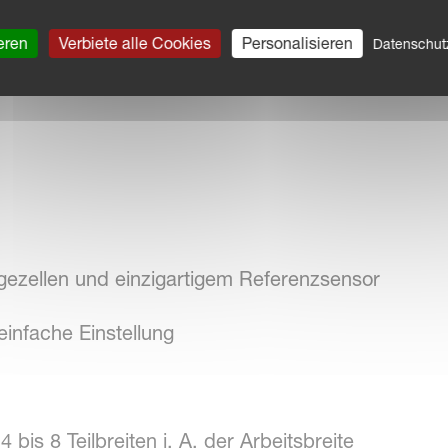
s bedeutet eine einfache Möglichkeit, die Überdo
Feldern zu reduzieren, indem die Anzahl der Absc
eren
Verbiete alle Cookies
Personalisieren
Datenschu
ezellen und einzigartigem Referenzsensor
einfache Einstellung
 bis 8 Teilbreiten i. A. der Arbeitsbreite