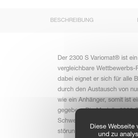
BESCHREIBUNG
Der 2300 S Variomat® ist ein 
vergleichbare Wettbewerbs-Pf
dabei eignet er sich für alle 
durch den Austausch von nur 
wie ein Anhänger, somit ist e
gegeben. Die Modelle 2300 
Schweißung) erhältlich. Das D
Diese Webseite 
störungsfreien Betrieb.
und zu analy