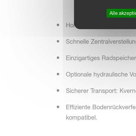
Alle akzepti
Hohe Rahmenhöhe durch Gr
Schnelle Zentralverstellu
Einzigartiges Radspeiche
Optionale hydraulische Vo
Sicherer Transport: Kverne
Effiziente Bodenrückverf
kompatibel.