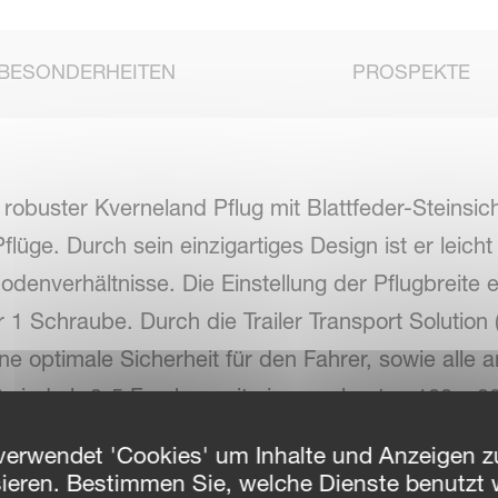
BESONDERHEITEN
PROSPEKTE
robuster Kverneland Pflug mit Blattfeder-Steinsich
lüge. Durch sein einzigartiges Design ist er leich
Bodenverhältnisse. Die Einstellung der Pflugbreite 
1 Schraube. Durch die Trailer Transport Solution (
ine optimale Sicherheit für den Fahrer, sowie alle
S sind ab 3-5 Furchen mit einem robusten 100 x 
rehwerk Nr. 200 gewährleistet die erforderliche R
verwendet 'Cookies' um Inhalte und Anzeigen zu
sieren. Bestimmen Sie, welche Dienste benutzt 