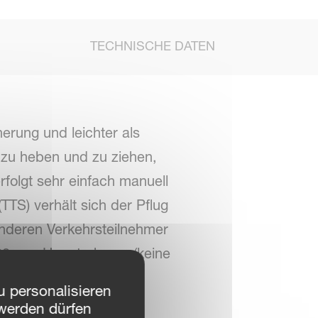
TECHNISCHE DATEN
erung und leichter als
t zu heben und zu ziehen,
erfolgt sehr einfach manuell
TTS) verhält sich der Pflug
 anderen Verkehrsteilnehmer
200 mm Hauptrahmen (keine
obustheit für einen
 personalisieren
werden dürfen