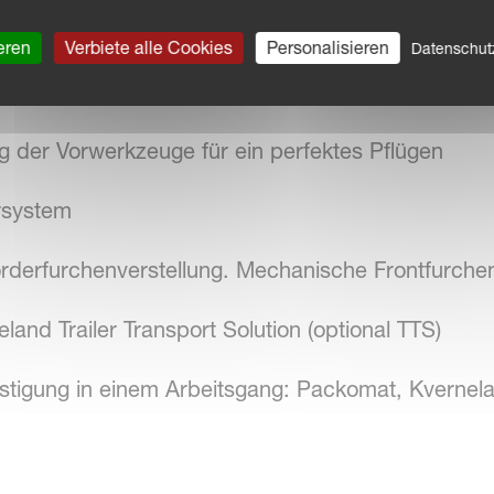
eren
Verbiete alle Cookies
Personalisieren
Datenschu
indeln mit Aero-Profil für beste Bodenflussleist
ng der Vorwerkzeuge für ein perfektes Pflügen
rsystem
rderfurchenverstellung. Mechanische Frontfurchen
land Trailer Transport Solution (optional TTS)
estigung in einem Arbeitsgang: Packomat, Kverne