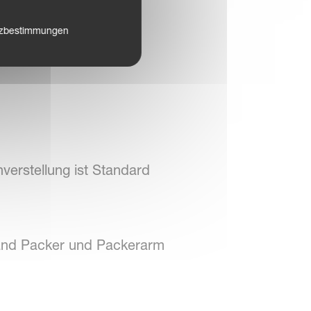
tzbestimmungen
ung
verstellung ist Standard
land Packer und Packerarm