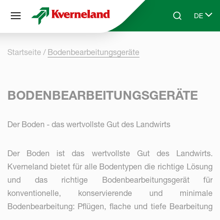
Cookie-Einstellungen
DE
Skip to main content
Search
Select 
Startseite
Bodenbearbeitungsgeräte
BODENBEARBEITUNGSGERÄTE
Der Boden - das wertvollste Gut des Landwirts
Der Boden ist das wertvollste Gut des Landwirts.
Kverneland bietet für alle Bodentypen die richtige Lösung
und das richtige Bodenbearbeitungsgerät für
konventionelle, konservierende und minimale
Bodenbearbeitung: Pflügen, flache und tiefe Bearbeitung
mit Zinken oder Scheiben, Streifenbearbeitung,