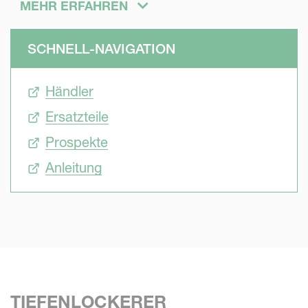
MEHR ERFAHREN
Saatbettbereitung und Rückverfestigung. Ziel der
Bodenbearbeitungsgeräte ist es, eine optimale und
SCHNELL-NAVIGATION
nachhaltige Bodenbeschaffenheit und -struktur für bestes
Pflanzenwachstum, Artenvielfalt und CO2-Speicherung zu
Händler
schaffen oder zu erhalten.
Ersatzteile
Prospekte
Anleitung
TIEFENLOCKERER