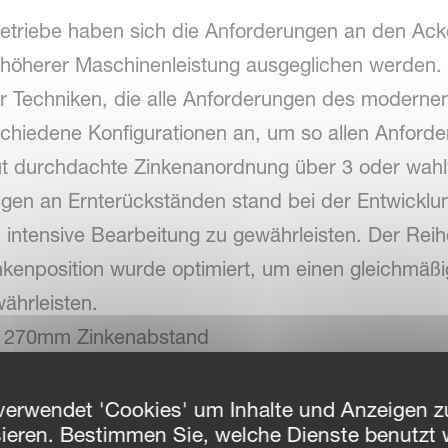
etriebe haben sich die Anforderungen an den Ack
 höherer Maschinenleistung ausgeglichen werden.
r Techniken, die alle Anforderungen des modernen
schiedene Konfigurationen an, um so allen Anford
ut durchdachte Zinkenanordnung über 3 oder wahl
gen an Ernterückständen stand bei der Entwicklu
intensive Bearbeitung zu gewährleisten. Der Reih
enposition wurde optimiert, um einen gleichmäßi
ährleisten.
d 270mm Zinkenabstand
d 200mm Zinkenabstand
verwendet 'Cookies' um Inhalte und Anzeigen zu
sieren. Bestimmen Sie, welche Dienste benutzt 