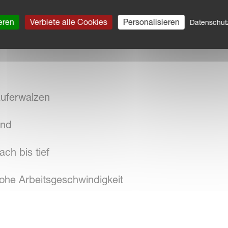
eren
Verbiete alle Cookies
Personalisieren
Datenschu
 Nivellierung
uferwalzen
and
ach bis tief
ohe Arbeitsgeschwindigkeit