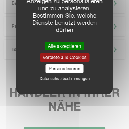
Anzeigen zu personalisieren
Besonderheiten
und zu analysieren.
Bestimmen Sie, welche
SKIP BROCHURE
Dienste benutzt werden
Prospekte
dürfen
Alle akzeptieren
Technische Daten
Verbiete alle Cookies
Personalisieren
KVERNELAND
Datenschutzbestimmungen
HÄNDLER IN IHRER
NÄHE