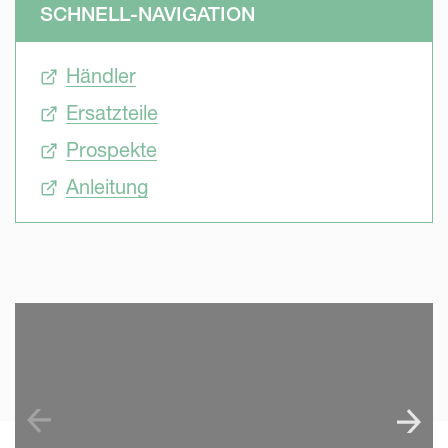
SCHNELL-NAVIGATION
Händler
Ersatzteile
Prospekte
Anleitung
SKIP VIDEO
S