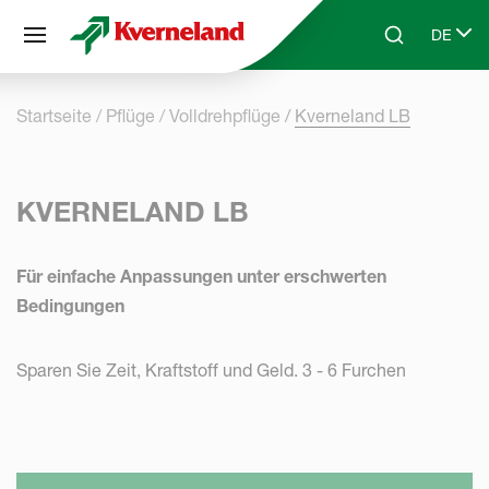
Cookie-Einstellungen
DE
Skip to main content
Search
Select 
Startseite
Pflüge
Volldrehpflüge
Kverneland LB
KVERNELAND LB
Für einfache Anpassungen unter erschwerten
Bedingungen
Sparen Sie Zeit, Kraftstoff und Geld. 3 - 6 Furchen