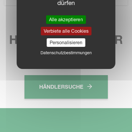
dürfen
Alle akzeptieren
KVERNELAND
Verbiete alle Cookies
HÄNDLER IN IHRER
Personalisieren
NÄHE
Datenschutzbestimmungen
HÄNDLERSUCHE