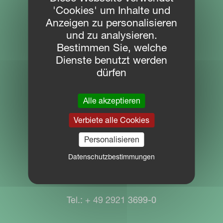
NAVIGATION
'Cookies' um Inhalte und
Anzeigen zu personalisieren
Download Center
und zu analysieren.
Bestimmen Sie, welche
PARTNER PORTAL
Dienste benutzt werden
MYKVERNELAND
dürfen
Alle akzeptieren
KONTAKT
Verbiete alle Cookies
Kverneland Group Distribution GmbH
Personalisieren
Coesterweg 25
Datenschutzbestimmungen
59494 Soest
Tel.: + 49 2921 3699-0