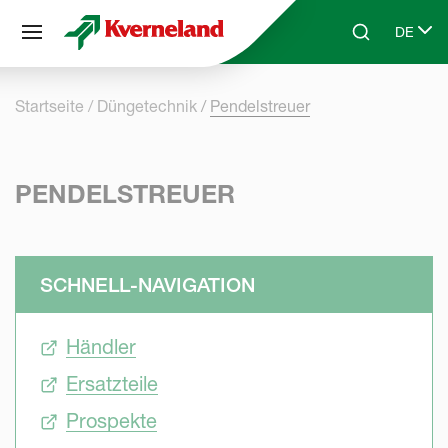
Cookie-Einstellungen
DE
Skip to main content
Search
Select 
Startseite
Düngetechnik
Pendelstreuer
PENDELSTREUER
SCHNELL-NAVIGATION
Händler
Ersatzteile
Prospekte