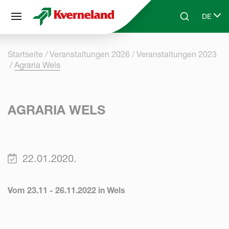
Cookie-Einstellungen
DE
Skip to main content
Search
Select 
Startseite
Veranstaltungen 2026
Veranstaltungen 2023
Agraria Wels
AGRARIA WELS
22.01.2020.
Vom 23.11 - 26.11.2022 in Wels