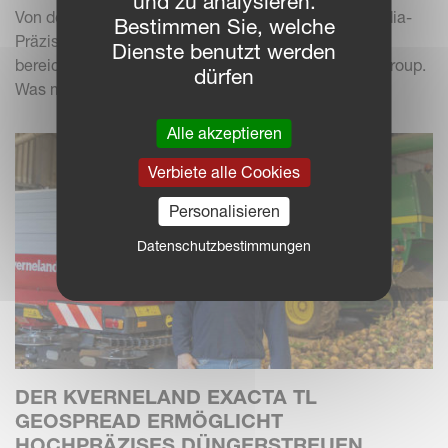
und zu analysieren.
Von der Übernahme bis zur Produktion war der Arcadia-
Bestimmen Sie, welche
Präzisionsstriegel ein bedeutendes
Dienste benutzt werden
bereichsübergreifendes Projekt für die Kverneland Group.
dürfen
Was mit...
Alle akzeptieren
Verbiete alle Cookies
Personalisieren
Datenschutzbestimmungen
DER KVERNELAND EXACTA TL
GEOSPREAD ERMÖGLICHT
HOCHPRÄZISES DÜNGERSTREUEN.