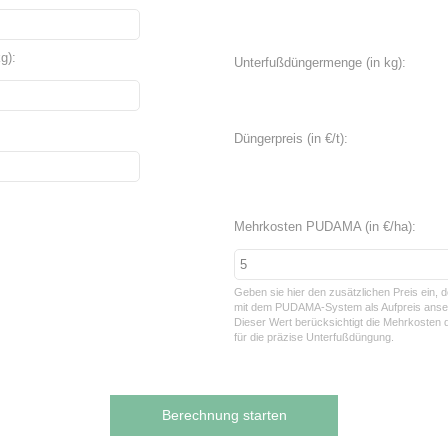
g):
Unterfußdüngermenge (in kg):
Düngerpreis (in €/t):
Mehrkosten PUDAMA (in €/ha):
Geben sie hier den zusätzlichen Preis ein, d
mit dem PUDAMA-System als Aufpreis anset
Dieser Wert berücksichtigt die Mehrkosten d
für die präzise Unterfußdüngung.
Berechnung starten