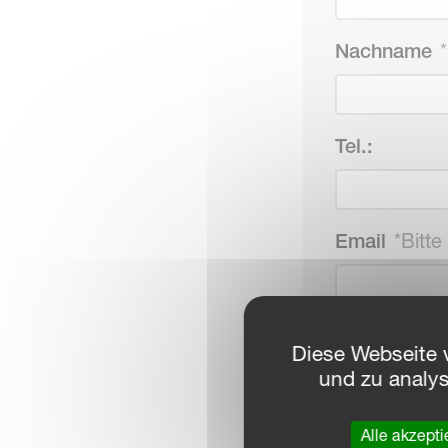
Nachname
Tel.:
Email
*Bitte
PLZ
*Bitte a
Diese Webseite 
und zu analy
Alle akzepti
Durch Klic