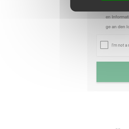
utzerklärun
en Informat
ge an den 