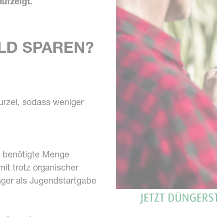
ufzeigt.
ELD SPAREN?
rzel, sodass weniger
e benötigte Menge
it trotz organischer
nger als Jugendstartgabe