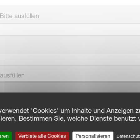
*Bitte ausfüllen
 ausfüllen
usfüllen
verwendet 'Cookies' um Inhalte und Anzeigen zu
sieren. Bestimmen Sie, welche Dienste benutzt 
eren
Verbiete alle Cookies
Personalisieren
Datenschu
ken auf „ABSENDEN“ akzeptiere ich die Nutzungsbedingungen u