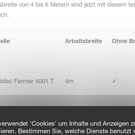
sbreite von 4 bis 6 Metern sind jetzt mit diesem 
ich.
elle
Arbeitsbreite
Ohne B
idisc Farmer 4001 T
4m
✓
idisc Farmer 5001 T
5m
✓
verwendet 'Cookies' um Inhalte und Anzeigen zu
sieren. Bestimmen Sie, welche Dienste benutzt 