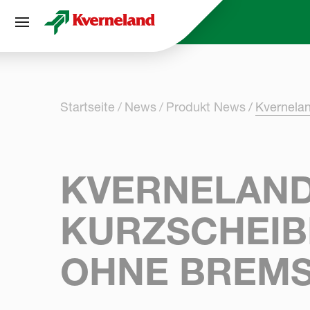
Cookie-Einstellungen
Startseite
News
Produkt News
Kvernela
KVERNELAND
KURZSCHEI
OHNE BREM