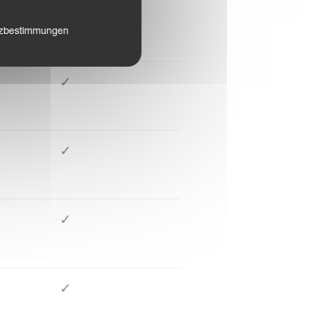
✓
tzbestimmungen
✓
✓
✓
✓