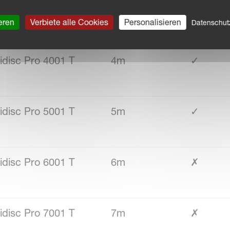
idisc Farmer 6001 T
6m
✓
eren
Verbiete alle Cookies
Personalisieren
Datenschu
idisc Pro 4001 T
4m
✓
idisc Pro 5001 T
5m
✓
idisc Pro 6001 T
6m
✗
idisc Pro 7001 T
7m
✗