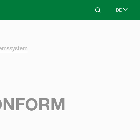
DE
Search
Select lang
remssystem
ONFORM