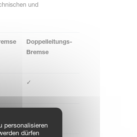
technischen und
remse
Doppelleitungs-
Bremse
✓
✓
 personalisieren
werden dürfen