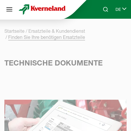
Cookie-Einstellungen
DE
Skip to main content
Search
Select 
Startseite
Ersatzteile & Kundendienst
Finden Sie Ihre benötigen Ersatzteile
TECHNISCHE DOKUMENTE