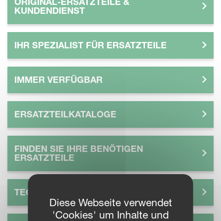
ORIGINAL-ERSATZTEILE &
KUNDENDIENST
IHR SPEZIALIST FÜR ERSATZTEILE
IMMER VERFÜGBAR
ERSATZTEILKATALOGE
FINDEN SIE IHRE BENÖTIGEN
ERSATZTEILE
TECHNISCHE DOKUMENTE
Diese Webseite verwendet
'Cookies' um Inhalte und