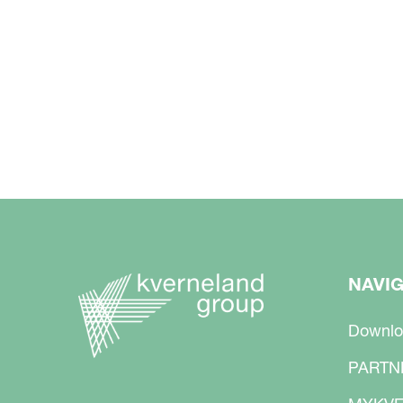
NAVI
Downlo
PARTN