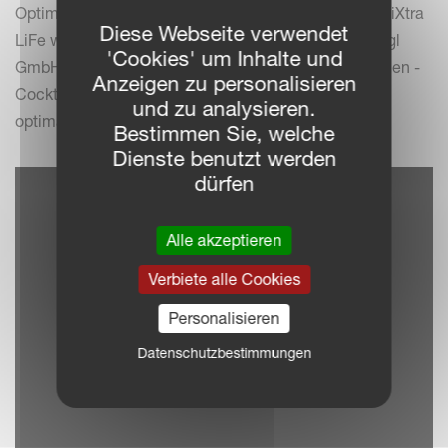
Optima V den Raps ausgebracht. Mit dem Fronttank iXtra
Diese Webseite verwendet
LiFe werden zeitgleich in Zusammenarbeit mit der sgl
'Cookies' um Inhalte und
GmbH Mikro- und Makronährstoffe sowie ein Bakterien -
Anzeigen zu personalisieren
Cocktail ins Saatband appliziert. Dies sorgt für den
und zu analysieren.
optimalen Start vom Raps.
Bestimmen Sie, welche
Dienste benutzt werden
dürfen
Alle akzeptieren
Verbiete alle Cookies
Personalisieren
Datenschutzbestimmungen