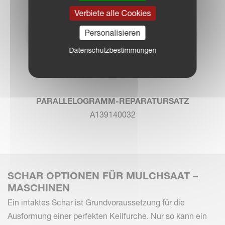
Verbiete alle Cookies
Personalisieren
Datenschutzbestimmungen
PARALLELOGRAMM-REPARATURSATZ
A139140032
SCHAR OPTIONEN FÜR MULCHSAAT –
MASCHINEN
Ein intaktes Schar ist Grundvoraussetzung für die
Ausformung einer perfekten Keilfurche. Nur so kann ein