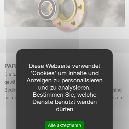
Diese Webseite verwendet
PARALLELOGRAMM
'Cookies' um Inhalte und
Die parallelogrammgeführte Säreihe der Unicorn
Anzeigen zu personalisieren
gewährleistet eine exakte Tiefenführung unter allen
und zu analysieren.
Bedingungen. Verschlissene Dreh- und Lagerpunkte sind
Bestimmen Sie, welche
mit einem Reparatursatz schnell und einfach zu ersetzen.
Dienste benutzt werden
dürfen
Alle akzeptieren