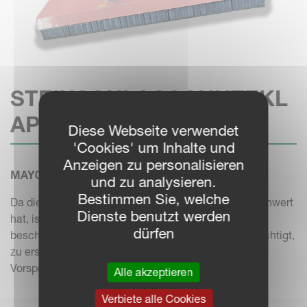
STEINSCHLAGSCHUTZKL
APPE
Diese Webseite verwendet
'Cookies' um Inhalte und
Anzeigen zu personalisieren
MAY040035.61 - MAY010028Y
und zu analysieren.
Bestimmen Sie, welche
Da die Sicherheit bei Kverneland einen hohen Stellenwert
Dienste benutzt werden
hat, ist es essenziell, eine fehlende Klappe oder eine
dürfen
beschädigte Klappe, die ihre Funktionalität beeinträchtigt,
zu ersetzen, um das Risiko von Verletzungen durch
Vorsprünge zu minimieren.
Alle akzeptieren
Verbiete alle Cookies