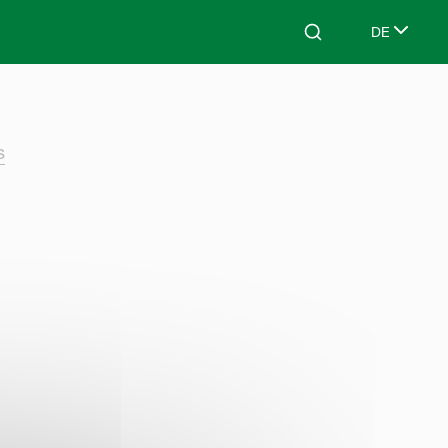
DE
Search
Select lang
s