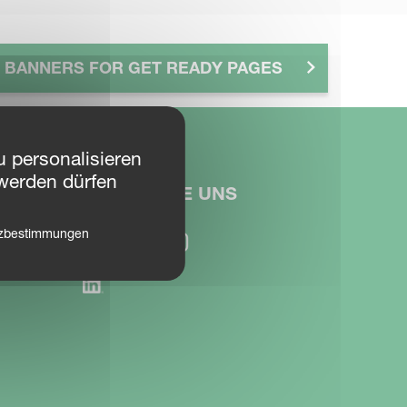
BANNERS FOR GET READY PAGES
 personalisieren
werden dürfen
FOLGEN SIE UNS
tzbestimmungen
bution