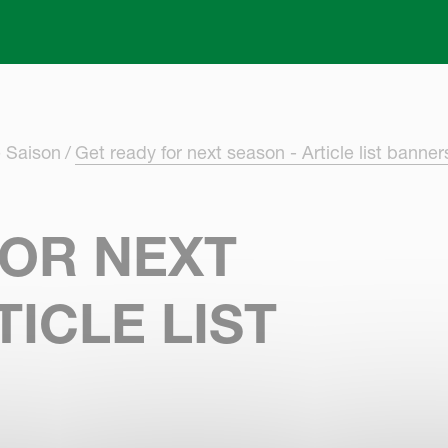
Skip to main content
e Saison
Get ready for next season - Article list banner
FOR NEXT
TICLE LIST