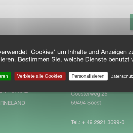
verwendet 'Cookies' um Inhalte und Anzeigen zu
sieren. Bestimmen Sie, welche Dienste benutzt 
GATION
KONTAKT
eren
Verbiete alle Cookies
Personalisieren
Datenschu
Kverneland Group Distri
ad Center
GmbH
ER PORTAL
Coesterweg 25
59494 Soest
RNELAND
Tel.: + 49 2921 3699-0