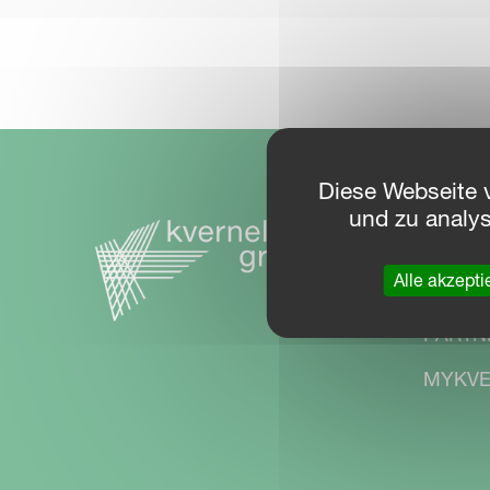
Diese Webseite 
und zu analy
NAVI
Alle akzepti
Downlo
PARTN
MYKVE