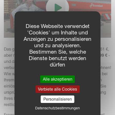
Diese Webseite verwendet
'Cookies' um Inhalte und
Anzeigen zu personalisieren
und zu analysieren.
Das gesamte Vorteilsangebot hat einen Wert von 2 161 €,
Bestimmen Sie, welche
aber nur für eine begrenzte Zeit erhalten Sie es für
499 €
-
Dienste benutzt werden
und das ist noch nicht alles. Sobald Sie erfolgreich
dürfen
verbunden sind, wollen wir Sie für diesen Schritt belohnen!
Wie wäre es mit einem Gutschein von
500 €
, den Sie bei
Alle akzeptieren
Ihrem Vertriebspartner für Ersatzteile oder Maschinen
einlösen können? Richtig, Sie können das Geld, das Sie
Verbiete alle Cookies
ursprünglich investiert haben, für die Weiterentwicklung
Ihres Fuhrparks ausgeben. Und Sie bleiben für die
Personalisieren
restliche Zeit unverbindlich verbunden.
Datenschutzbestimmungen
Fragen Sie Ihren Händler nach weiteren Informationen!