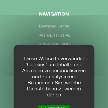
NAVIGATION
Download Center
PARTNER PORTAL
MYKVERNELAND
Diese Webseite verwendet
'Cookies' um Inhalte und
KONTAKT
Anzeigen zu personalisieren
und zu analysieren.
Kverneland Group Distribution GmbH
Bestimmen Sie, welche
Coesterweg 25
Dienste benutzt werden
59494 Soest
dürfen
Tel.: + 49 2921 3699-0